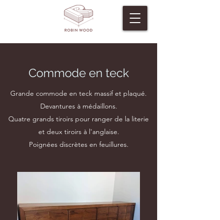
Commode en teck
Grande commode en teck massif et plaqué.
Devantures à médaillons.
Quatre grands tiroirs pour ranger de la literie
et deux tiroirs à l'anglaise.
Poignées discrètes en feuillures.