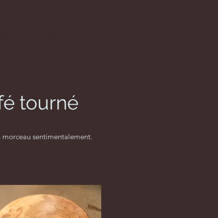
mesure
Contact
CGV
fé tourné
 un morceau sentimentalement.
.