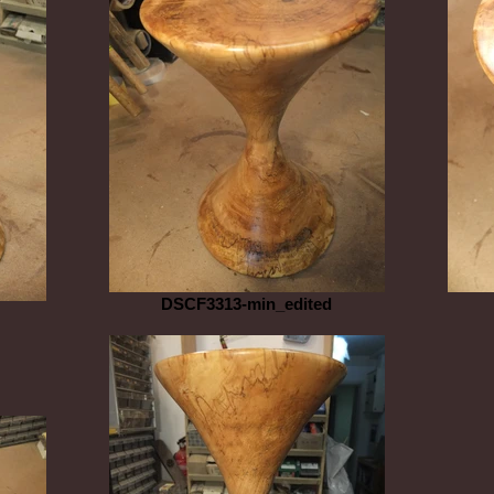
DSCF3313-min_edited