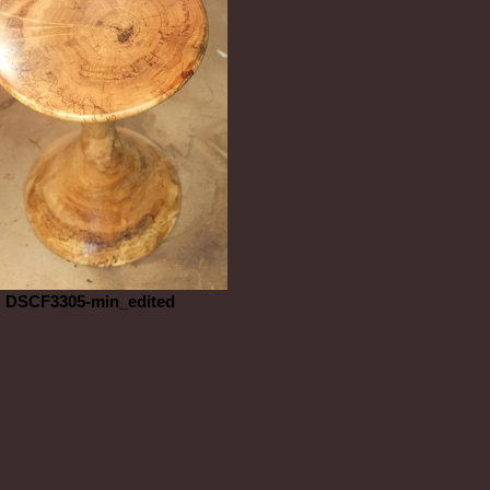
DSCF3305-min_edited