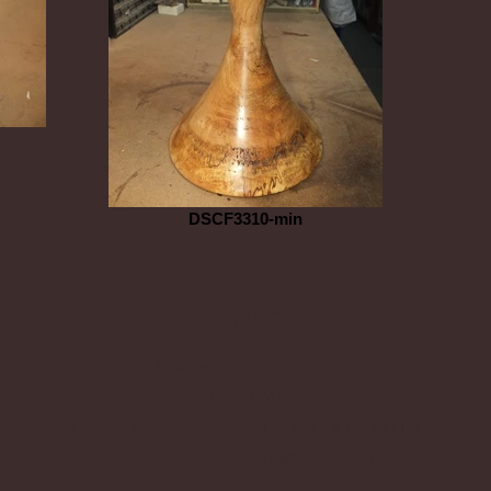
DSCF3310-min
Robin WOOD
Ébénisterie Robin Wood
SIRET : 921 610 986
17 avenue Gabriel Péri, 69120 VAULX EN VELIN
ebenisterie.robinwood@gmail.com